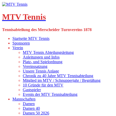
Skip
to
content
MTV Tennis
Tennisabteilung des Merscheider Turnvereins 1878
Startseite MTV Tennis
Sponsoren
Verein
MTV Tennis Abteilungsleitung
Anleitungen und Infos
Platz- und Spielordnung
Vereinssatzung
Unsere Tennis Anlage
Chronik zu 40 Jahre MTV Tennisabteilung
Mitglied im MTV / Schnupperjahr / Begrüßung
10 Gründe für den MTV
Gastspieler
Events der MTV Tennisabteilung
Mannschaften
Damen
Damen 40
Damen 50 2026