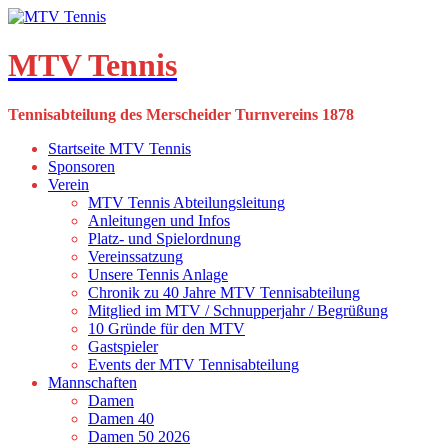
Skip
to
content
MTV Tennis
Tennisabteilung des Merscheider Turnvereins 1878
Startseite MTV Tennis
Sponsoren
Verein
MTV Tennis Abteilungsleitung
Anleitungen und Infos
Platz- und Spielordnung
Vereinssatzung
Unsere Tennis Anlage
Chronik zu 40 Jahre MTV Tennisabteilung
Mitglied im MTV / Schnupperjahr / Begrüßung
10 Gründe für den MTV
Gastspieler
Events der MTV Tennisabteilung
Mannschaften
Damen
Damen 40
Damen 50 2026