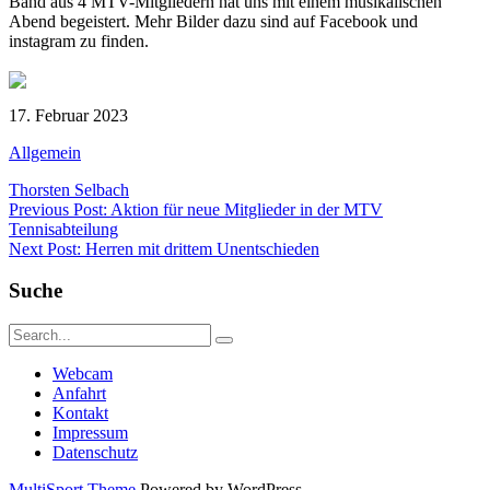
Band aus 4 MTV-Mitgliedern hat uns mit einem musikalischen
Abend begeistert. Mehr Bilder dazu sind auf Facebook und
instagram zu finden.
17. Februar 2023
Allgemein
Thorsten Selbach
Beitragsnavigation
Previous Post: Aktion für neue Mitglieder in der MTV
Tennisabteilung
Next Post: Herren mit drittem Unentschieden
Suche
Webcam
Anfahrt
Kontakt
Impressum
Datenschutz
MultiSport Theme
Powered by WordPress