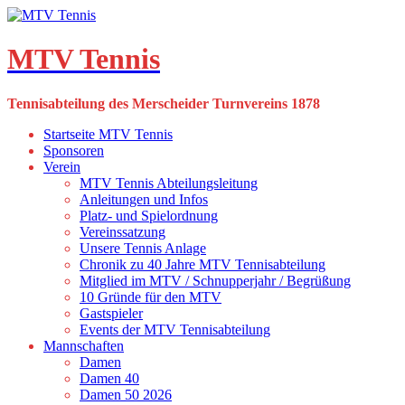
Skip
to
content
MTV Tennis
Tennisabteilung des Merscheider Turnvereins 1878
Startseite MTV Tennis
Sponsoren
Verein
MTV Tennis Abteilungsleitung
Anleitungen und Infos
Platz- und Spielordnung
Vereinssatzung
Unsere Tennis Anlage
Chronik zu 40 Jahre MTV Tennisabteilung
Mitglied im MTV / Schnupperjahr / Begrüßung
10 Gründe für den MTV
Gastspieler
Events der MTV Tennisabteilung
Mannschaften
Damen
Damen 40
Damen 50 2026