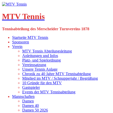
Skip
to
content
MTV Tennis
Tennisabteilung des Merscheider Turnvereins 1878
Startseite MTV Tennis
Sponsoren
Verein
MTV Tennis Abteilungsleitung
Anleitungen und Infos
Platz- und Spielordnung
Vereinssatzung
Unsere Tennis Anlage
Chronik zu 40 Jahre MTV Tennisabteilung
Mitglied im MTV / Schnupperjahr / Begrüßung
10 Gründe für den MTV
Gastspieler
Events der MTV Tennisabteilung
Mannschaften
Damen
Damen 40
Damen 50 2026