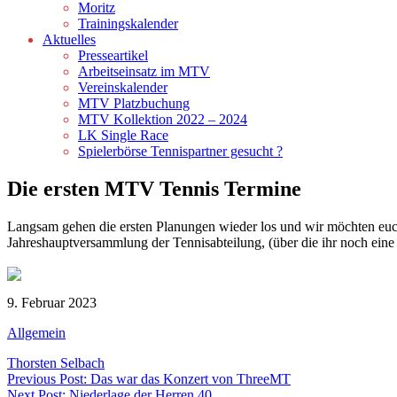
Moritz
Trainingskalender
Aktuelles
Presseartikel
Arbeitseinsatz im MTV
Vereinskalender
MTV Platzbuchung
MTV Kollektion 2022 – 2024
LK Single Race
Spielerbörse Tennispartner gesucht ?
Die ersten MTV Tennis Termine
Langsam gehen die ersten Planungen wieder los und wir möchten euch
Jahreshauptversammlung der Tennisabteilung, (über die ihr noch ein
9. Februar 2023
Allgemein
Thorsten Selbach
Beitragsnavigation
Previous Post: Das war das Konzert von ThreeMT
Next Post: Niederlage der Herren 40