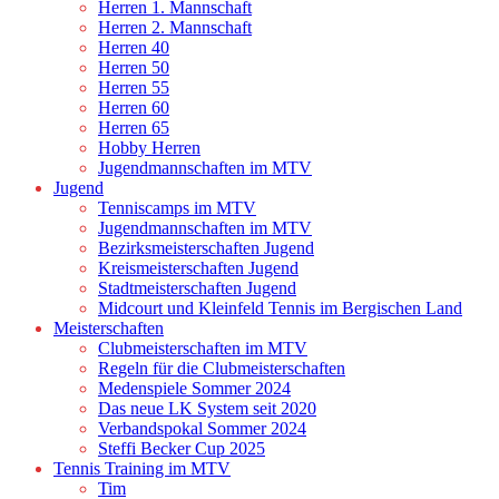
Herren 1. Mannschaft
Herren 2. Mannschaft
Herren 40
Herren 50
Herren 55
Herren 60
Herren 65
Hobby Herren
Jugendmannschaften im MTV
Jugend
Tenniscamps im MTV
Jugendmannschaften im MTV
Bezirksmeisterschaften Jugend
Kreismeisterschaften Jugend
Stadtmeisterschaften Jugend
Midcourt und Kleinfeld Tennis im Bergischen Land
Meisterschaften
Clubmeisterschaften im MTV
Regeln für die Clubmeisterschaften
Medenspiele Sommer 2024
Das neue LK System seit 2020
Verbandspokal Sommer 2024
Steffi Becker Cup 2025
Tennis Training im MTV
Tim