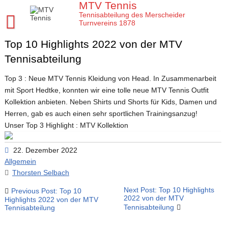
Skip
MTV Tennis
to
Tennisabteilung des Merscheider
content
Turnvereins 1878
Top 10 Highlights 2022 von der MTV
Startseite MTV Tennis
Tennisabteilung
Sponsoren
Top 3 : Neue MTV Tennis Kleidung von Head. In Zusammenarbeit
Verein
mit Sport Hedtke, konnten wir eine tolle neue MTV Tennis Outfit
Mannschaften
MTV Tennis Abteilungsleitung
Kollektion anbieten. Neben Shirts und Shorts für Kids, Damen und
Herren, gab es auch einen sehr sportlichen Trainingsanzug!
Jugend
Anleitungen und Infos
Damen
Unser Top 3 Highlight : MTV Kollektion
Meisterschaften
Platz- und Spielordnung
Damen 40
Tenniscamps im MTV
22. Dezember 2022
Tennis Training im MTV
Vereinssatzung
Damen 50 2026
Jugendmannschaften im MTV
Clubmeisterschaften im MTV
Allgemein
Aktuelles
Unsere Tennis Anlage
Herren 1. Mannschaft
Bezirksmeisterschaften Jugend
Regeln für die Clubmeisterschaften
Tim
Thorsten Selbach
Beitragsnavigation
Chronik zu 40 Jahre MTV Tennisabteilung
Herren 2. Mannschaft
Kreismeisterschaften Jugend
Medenspiele Sommer 2024
Moritz
Presseartikel
Next Post: Top 10 Highlights
Previous Post: Top 10
2022 von der MTV
Highlights 2022 von der MTV
Tennisabteilung
Tennisabteilung
Mitglied im MTV / Schnupperjahr / Begrüßung
Herren 40
Stadtmeisterschaften Jugend
Das neue LK System seit 2020
Trainingskalender
Arbeitseinsatz im MTV
10 Gründe für den MTV
Herren 50
Midcourt und Kleinfeld Tennis im Bergischen Land
Verbandspokal Sommer 2024
Vereinskalender