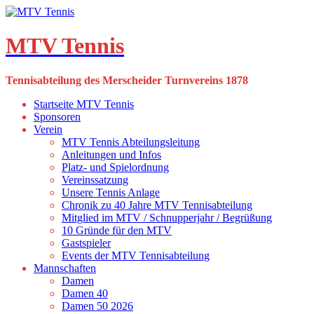
Skip
to
content
MTV Tennis
Tennisabteilung des Merscheider Turnvereins 1878
Startseite MTV Tennis
Sponsoren
Verein
MTV Tennis Abteilungsleitung
Anleitungen und Infos
Platz- und Spielordnung
Vereinssatzung
Unsere Tennis Anlage
Chronik zu 40 Jahre MTV Tennisabteilung
Mitglied im MTV / Schnupperjahr / Begrüßung
10 Gründe für den MTV
Gastspieler
Events der MTV Tennisabteilung
Mannschaften
Damen
Damen 40
Damen 50 2026