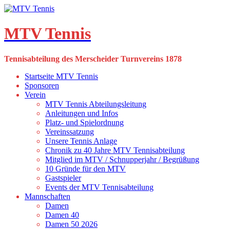
Skip
to
content
MTV Tennis
Tennisabteilung des Merscheider Turnvereins 1878
Startseite MTV Tennis
Sponsoren
Verein
MTV Tennis Abteilungsleitung
Anleitungen und Infos
Platz- und Spielordnung
Vereinssatzung
Unsere Tennis Anlage
Chronik zu 40 Jahre MTV Tennisabteilung
Mitglied im MTV / Schnupperjahr / Begrüßung
10 Gründe für den MTV
Gastspieler
Events der MTV Tennisabteilung
Mannschaften
Damen
Damen 40
Damen 50 2026