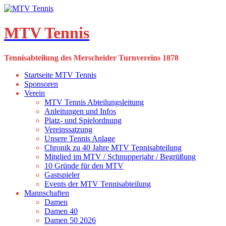
Skip
to
content
MTV Tennis
Tennisabteilung des Merscheider Turnvereins 1878
Startseite MTV Tennis
Sponsoren
Verein
MTV Tennis Abteilungsleitung
Anleitungen und Infos
Platz- und Spielordnung
Vereinssatzung
Unsere Tennis Anlage
Chronik zu 40 Jahre MTV Tennisabteilung
Mitglied im MTV / Schnupperjahr / Begrüßung
10 Gründe für den MTV
Gastspieler
Events der MTV Tennisabteilung
Mannschaften
Damen
Damen 40
Damen 50 2026