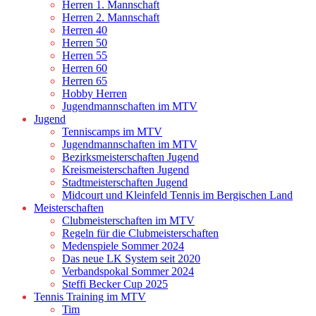
Herren 1. Mannschaft
Herren 2. Mannschaft
Herren 40
Herren 50
Herren 55
Herren 60
Herren 65
Hobby Herren
Jugendmannschaften im MTV
Jugend
Tenniscamps im MTV
Jugendmannschaften im MTV
Bezirksmeisterschaften Jugend
Kreismeisterschaften Jugend
Stadtmeisterschaften Jugend
Midcourt und Kleinfeld Tennis im Bergischen Land
Meisterschaften
Clubmeisterschaften im MTV
Regeln für die Clubmeisterschaften
Medenspiele Sommer 2024
Das neue LK System seit 2020
Verbandspokal Sommer 2024
Steffi Becker Cup 2025
Tennis Training im MTV
Tim