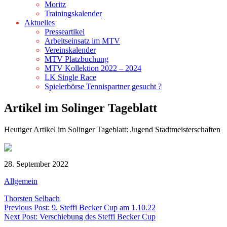
Moritz
Trainingskalender
Aktuelles
Presseartikel
Arbeitseinsatz im MTV
Vereinskalender
MTV Platzbuchung
MTV Kollektion 2022 – 2024
LK Single Race
Spielerbörse Tennispartner gesucht ?
Artikel im Solinger Tageblatt
Heutiger Artikel im Solinger Tageblatt: Jugend Stadtmeisterschaften
28. September 2022
Allgemein
Thorsten Selbach
Beitragsnavigation
Previous Post: 9. Steffi Becker Cup am 1.10.22
Next Post: Verschiebung des Steffi Becker Cup