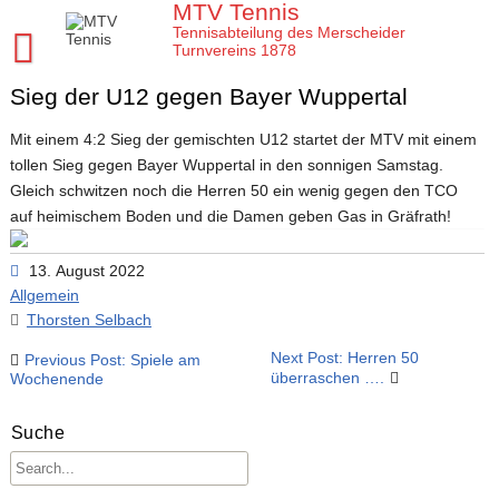
Skip
MTV Tennis
to
Tennisabteilung des Merscheider
content
Turnvereins 1878
Sieg der U12 gegen Bayer Wuppertal
Startseite MTV Tennis
Sponsoren
Mit einem 4:2 Sieg der gemischten U12 startet der MTV mit einem
tollen Sieg gegen Bayer Wuppertal in den sonnigen Samstag.
Verein
Gleich schwitzen noch die Herren 50 ein wenig gegen den TCO
Mannschaften
MTV Tennis Abteilungsleitung
auf heimischem Boden und die Damen geben Gas in Gräfrath!
Jugend
Anleitungen und Infos
Damen
13. August 2022
Allgemein
Meisterschaften
Platz- und Spielordnung
Damen 40
Tenniscamps im MTV
Thorsten Selbach
Tennis Training im MTV
Vereinssatzung
Damen 50 2026
Jugendmannschaften im MTV
Clubmeisterschaften im MTV
Beitragsnavigation
Next Post: Herren 50
Previous Post: Spiele am
Aktuelles
Unsere Tennis Anlage
Herren 1. Mannschaft
Bezirksmeisterschaften Jugend
Regeln für die Clubmeisterschaften
Tim
überraschen ….
Wochenende
Chronik zu 40 Jahre MTV Tennisabteilung
Herren 2. Mannschaft
Kreismeisterschaften Jugend
Medenspiele Sommer 2024
Moritz
Presseartikel
Suche
Mitglied im MTV / Schnupperjahr / Begrüßung
Herren 40
Stadtmeisterschaften Jugend
Das neue LK System seit 2020
Trainingskalender
Arbeitseinsatz im MTV
10 Gründe für den MTV
Herren 50
Midcourt und Kleinfeld Tennis im Bergischen Land
Verbandspokal Sommer 2024
Vereinskalender