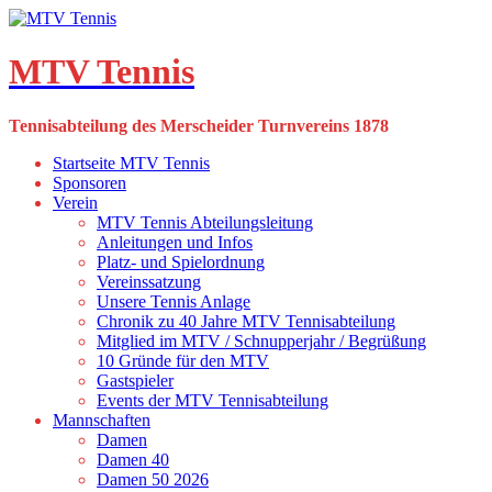
Skip
to
content
MTV Tennis
Tennisabteilung des Merscheider Turnvereins 1878
Startseite MTV Tennis
Sponsoren
Verein
MTV Tennis Abteilungsleitung
Anleitungen und Infos
Platz- und Spielordnung
Vereinssatzung
Unsere Tennis Anlage
Chronik zu 40 Jahre MTV Tennisabteilung
Mitglied im MTV / Schnupperjahr / Begrüßung
10 Gründe für den MTV
Gastspieler
Events der MTV Tennisabteilung
Mannschaften
Damen
Damen 40
Damen 50 2026