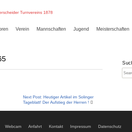
erscheider Turnvereins 1878
oren
Verein
Mannschaften
Jugend
Meisterschaften
65
Suc
Next Post: Heutiger Artikel im Solinger
Tageblatt! Der Aufstieg der Herren !
Webcam
Anfahrt
Kontakt
Impressum
Datenschutz