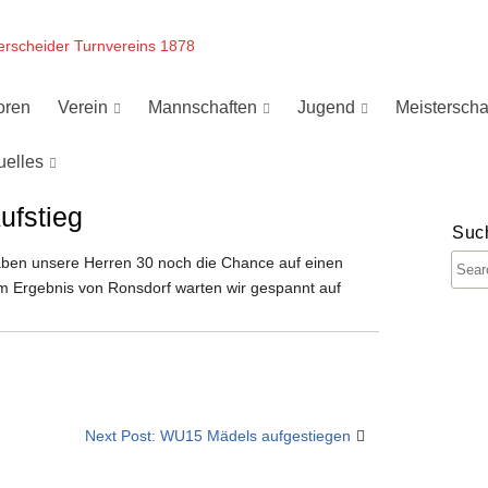
erscheider Turnvereins 1878
oren
Verein
Mannschaften
Jugend
Meisterscha
uelles
ufstieg
Suc
ben unsere Herren 30 noch die Chance auf einen
vom Ergebnis von Ronsdorf warten wir gespannt auf
Next Post: WU15 Mädels aufgestiegen