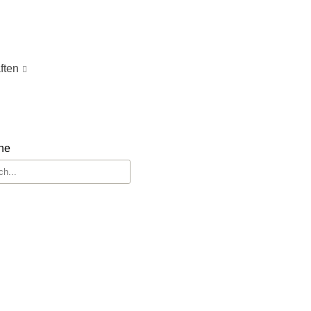
ften
he