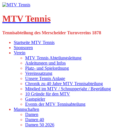
Skip
to
content
MTV Tennis
Tennisabteilung des Merscheider Turnvereins 1878
Startseite MTV Tennis
Sponsoren
Verein
MTV Tennis Abteilungsleitung
Anleitungen und Infos
Platz- und Spielordnung
Vereinssatzung
Unsere Tennis Anlage
Chronik zu 40 Jahre MTV Tennisabteilung
Mitglied im MTV / Schnupperjahr / Begrüßung
10 Gründe für den MTV
Gastspieler
Events der MTV Tennisabteilung
Mannschaften
Damen
Damen 40
Damen 50 2026