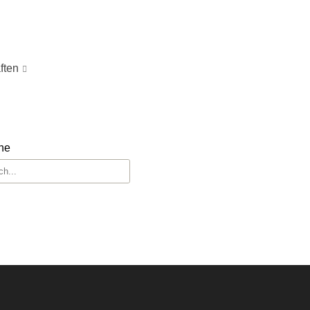
ften
he