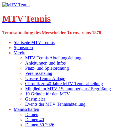
Skip
to
content
MTV Tennis
Tennisabteilung des Merscheider Turnvereins 1878
Startseite MTV Tennis
Sponsoren
Verein
MTV Tennis Abteilungsleitung
Anleitungen und Infos
Platz- und Spielordnung
Vereinssatzung
Unsere Tennis Anlage
Chronik zu 40 Jahre MTV Tennisabteilung
Mitglied im MTV / Schnupperjahr / Begrüßung
10 Gründe für den MTV
Gastspieler
Events der MTV Tennisabteilung
Mannschaften
Damen
Damen 40
Damen 50 2026