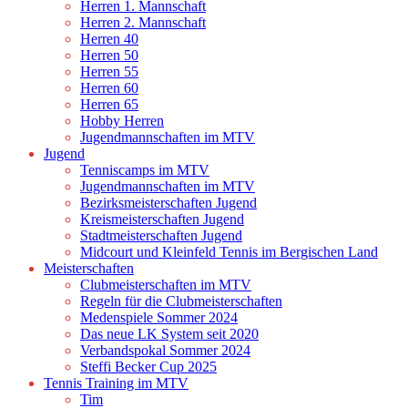
Herren 1. Mannschaft
Herren 2. Mannschaft
Herren 40
Herren 50
Herren 55
Herren 60
Herren 65
Hobby Herren
Jugendmannschaften im MTV
Jugend
Tenniscamps im MTV
Jugendmannschaften im MTV
Bezirksmeisterschaften Jugend
Kreismeisterschaften Jugend
Stadtmeisterschaften Jugend
Midcourt und Kleinfeld Tennis im Bergischen Land
Meisterschaften
Clubmeisterschaften im MTV
Regeln für die Clubmeisterschaften
Medenspiele Sommer 2024
Das neue LK System seit 2020
Verbandspokal Sommer 2024
Steffi Becker Cup 2025
Tennis Training im MTV
Tim