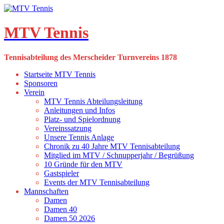
Skip
to
content
MTV Tennis
Tennisabteilung des Merscheider Turnvereins 1878
Startseite MTV Tennis
Sponsoren
Verein
MTV Tennis Abteilungsleitung
Anleitungen und Infos
Platz- und Spielordnung
Vereinssatzung
Unsere Tennis Anlage
Chronik zu 40 Jahre MTV Tennisabteilung
Mitglied im MTV / Schnupperjahr / Begrüßung
10 Gründe für den MTV
Gastspieler
Events der MTV Tennisabteilung
Mannschaften
Damen
Damen 40
Damen 50 2026