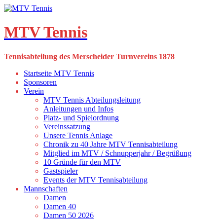
Skip
to
content
MTV Tennis
Tennisabteilung des Merscheider Turnvereins 1878
Startseite MTV Tennis
Sponsoren
Verein
MTV Tennis Abteilungsleitung
Anleitungen und Infos
Platz- und Spielordnung
Vereinssatzung
Unsere Tennis Anlage
Chronik zu 40 Jahre MTV Tennisabteilung
Mitglied im MTV / Schnupperjahr / Begrüßung
10 Gründe für den MTV
Gastspieler
Events der MTV Tennisabteilung
Mannschaften
Damen
Damen 40
Damen 50 2026