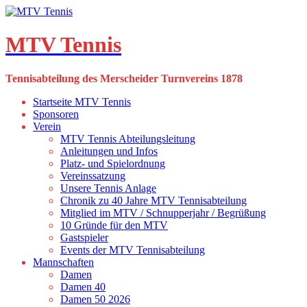
Skip
to
content
MTV Tennis
Tennisabteilung des Merscheider Turnvereins 1878
Startseite MTV Tennis
Sponsoren
Verein
MTV Tennis Abteilungsleitung
Anleitungen und Infos
Platz- und Spielordnung
Vereinssatzung
Unsere Tennis Anlage
Chronik zu 40 Jahre MTV Tennisabteilung
Mitglied im MTV / Schnupperjahr / Begrüßung
10 Gründe für den MTV
Gastspieler
Events der MTV Tennisabteilung
Mannschaften
Damen
Damen 40
Damen 50 2026