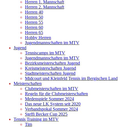
Herren 1. Mannschaft
Herren 2. Mannschaft
Herren 40
Herren 50
Herren 55
Herren 60
Herren 65
Hobby Herren
Jugendmannschaften im MTV
Jugend
Tenniscamps im MTV
Jugendmannschaften im MTV
Bezirksmeisterschaften Jugend
Kreismeisterschaften Jugend
Stadtmeisterschaften Jugend
Midcourt und Kleinfeld Tennis im Bergischen Land
Meisterschaften
Clubmeisterschaften im MTV
Regeln für die Clubmeisterschaften
Medenspiele Sommer 2024
Das neue LK System seit 2020
Verbandspokal Sommer 2024
Steffi Becker Cup 2025
Tennis Training im MTV
Tim