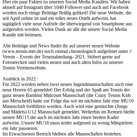
Hier ein paar Fakten zu unseren Social Media Kanälen. Wir haben
aktuell auf Instagram über 1040 Follower und auch auf Facebook
werden noch einige Beiträge fleißig geliked! Die neue Website, die
seit April online ist und ein tolles neues Outfit aufweist, hat
tagtäglich viele neue Aufrufe die überwiegend von Smartphone aus
aufgerufen werden. Vielen Dank an alle die unsere Social Media
Kanäle mit betreuen.
Alle Beiträge und News findet ihr auf unserer neuen Website
(www.tennis-mtv.de) noch einmal chronologisch aufgelistet unter //
Verein – Events der Tennisabteilung- 2021. Stöbert gerne auf
Fotostrecken und vielen neuen und auch alten Infos zu unserer
Tennis Vereinswebsite.
Ausblick in 2022 :
Für 2022 werden neben zwei neuen Jugendmannschaften auch eine
neue Herren 65 gemeldet! Der Erfolg und der Spaß am Tennis der
ganz neuen Bambini Midcourt Mannschaft (die Crazy Tennis Kids
aus Merscheid) hatte zur Folge das wir im nächsten Jahr eine MU10
Mannschaft fortführen werden. Auch wird eine gemischte (Jungs
und Mädels) U12 Mannschaft gemeldet. Weiterhin im Rennen bleibt
unsere MU15 die auch im nächsten Jahr einen breiten Kader
aufweist. Unsere MU18 muss leider aufgrund zu wenig Mitspielern
ein Jahr pausieren.
Im Erwachsenen Bereich bleiben alle Mannschaften bestehen.