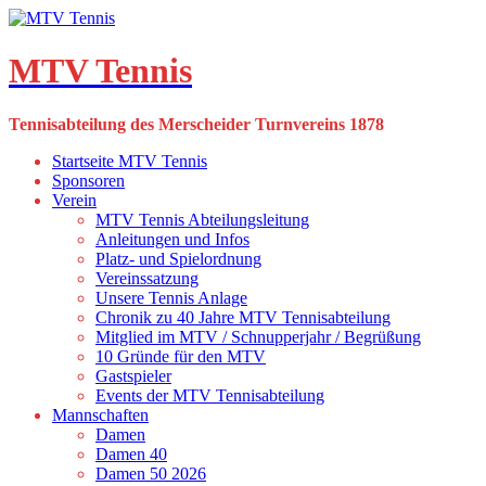
Skip
to
content
MTV Tennis
Tennisabteilung des Merscheider Turnvereins 1878
Startseite MTV Tennis
Sponsoren
Verein
MTV Tennis Abteilungsleitung
Anleitungen und Infos
Platz- und Spielordnung
Vereinssatzung
Unsere Tennis Anlage
Chronik zu 40 Jahre MTV Tennisabteilung
Mitglied im MTV / Schnupperjahr / Begrüßung
10 Gründe für den MTV
Gastspieler
Events der MTV Tennisabteilung
Mannschaften
Damen
Damen 40
Damen 50 2026