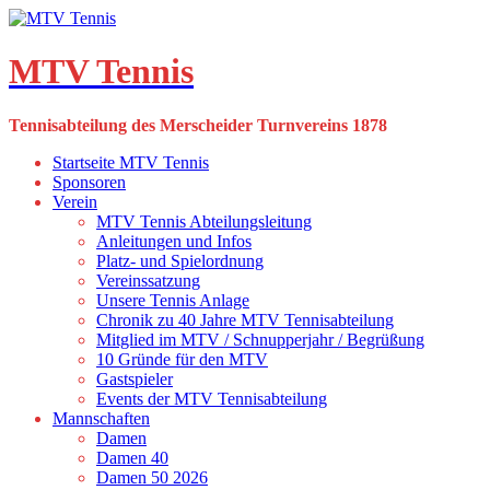
Skip
to
content
MTV Tennis
Tennisabteilung des Merscheider Turnvereins 1878
Startseite MTV Tennis
Sponsoren
Verein
MTV Tennis Abteilungsleitung
Anleitungen und Infos
Platz- und Spielordnung
Vereinssatzung
Unsere Tennis Anlage
Chronik zu 40 Jahre MTV Tennisabteilung
Mitglied im MTV / Schnupperjahr / Begrüßung
10 Gründe für den MTV
Gastspieler
Events der MTV Tennisabteilung
Mannschaften
Damen
Damen 40
Damen 50 2026