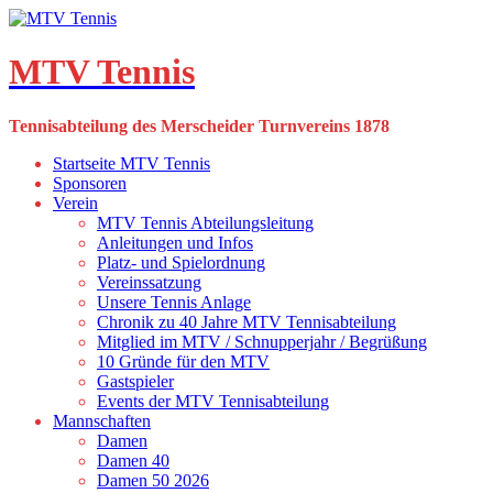
Skip
to
content
MTV Tennis
Tennisabteilung des Merscheider Turnvereins 1878
Startseite MTV Tennis
Sponsoren
Verein
MTV Tennis Abteilungsleitung
Anleitungen und Infos
Platz- und Spielordnung
Vereinssatzung
Unsere Tennis Anlage
Chronik zu 40 Jahre MTV Tennisabteilung
Mitglied im MTV / Schnupperjahr / Begrüßung
10 Gründe für den MTV
Gastspieler
Events der MTV Tennisabteilung
Mannschaften
Damen
Damen 40
Damen 50 2026