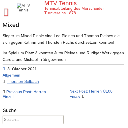
Skip
MTV Tennis
to
Tennisabteilung des Merscheider
content
Turnvereins 1878
Mixed
Startseite MTV Tennis
Sponsoren
Sieger im Mixed Finale sind Lea Pleines und Thomas Pleines die
sich gegen Kathrin und Thorsten Fuchs durchsetzen konnten!
Verein
Im Spiel um Platz 3 konnten Jutta Pleines und Rüdiger Werk gegen
Mannschaften
MTV Tennis Abteilungsleitung
Carola und Michael Trüb gewinnen
Jugend
Anleitungen und Infos
Damen
3. Oktober 2021
Allgemein
Meisterschaften
Platz- und Spielordnung
Damen 40
Tenniscamps im MTV
Thorsten Selbach
Tennis Training im MTV
Vereinssatzung
Damen 50 2026
Jugendmannschaften im MTV
Clubmeisterschaften im MTV
Beitragsnavigation
Next Post: Herren Ü100
Previous Post: Herren
Aktuelles
Unsere Tennis Anlage
Herren 1. Mannschaft
Bezirksmeisterschaften Jugend
Regeln für die Clubmeisterschaften
Tim
Finale
Einzel
Chronik zu 40 Jahre MTV Tennisabteilung
Herren 2. Mannschaft
Kreismeisterschaften Jugend
Medenspiele Sommer 2024
Moritz
Presseartikel
Suche
Mitglied im MTV / Schnupperjahr / Begrüßung
Herren 40
Stadtmeisterschaften Jugend
Das neue LK System seit 2020
Trainingskalender
Arbeitseinsatz im MTV
10 Gründe für den MTV
Herren 50
Midcourt und Kleinfeld Tennis im Bergischen Land
Verbandspokal Sommer 2024
Vereinskalender