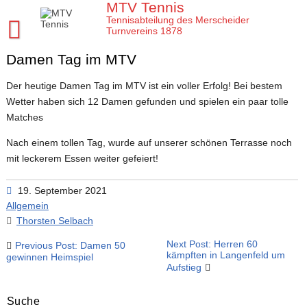
Skip
MTV Tennis
to
Tennisabteilung des Merscheider
content
Turnvereins 1878
Damen Tag im MTV
Startseite MTV Tennis
Sponsoren
Der heutige Damen Tag im MTV ist ein voller Erfolg! Bei bestem
Wetter haben sich 12 Damen gefunden und spielen ein paar tolle
Verein
Matches
Mannschaften
MTV Tennis Abteilungsleitung
Nach einem tollen Tag, wurde auf unserer schönen Terrasse noch
Jugend
Anleitungen und Infos
Damen
mit leckerem Essen weiter gefeiert!
Meisterschaften
Platz- und Spielordnung
Damen 40
Tenniscamps im MTV
19. September 2021
Allgemein
Tennis Training im MTV
Vereinssatzung
Damen 50 2026
Jugendmannschaften im MTV
Clubmeisterschaften im MTV
Thorsten Selbach
Aktuelles
Unsere Tennis Anlage
Herren 1. Mannschaft
Bezirksmeisterschaften Jugend
Regeln für die Clubmeisterschaften
Tim
Beitragsnavigation
Next Post: Herren 60
Previous Post: Damen 50
kämpften in Langenfeld um
Chronik zu 40 Jahre MTV Tennisabteilung
Herren 2. Mannschaft
Kreismeisterschaften Jugend
Medenspiele Sommer 2024
Moritz
Presseartikel
gewinnen Heimspiel
Aufstieg
Mitglied im MTV / Schnupperjahr / Begrüßung
Herren 40
Stadtmeisterschaften Jugend
Das neue LK System seit 2020
Trainingskalender
Arbeitseinsatz im MTV
Suche
10 Gründe für den MTV
Herren 50
Midcourt und Kleinfeld Tennis im Bergischen Land
Verbandspokal Sommer 2024
Vereinskalender