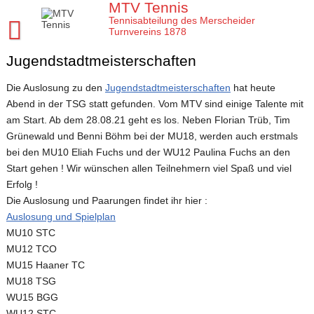
Skip
MTV Tennis
to
Tennisabteilung des Merscheider
content
Turnvereins 1878
Jugendstadtmeisterschaften
Startseite MTV Tennis
Sponsoren
Die Auslosung zu den
Jugendstadtmeisterschaften
hat heute
Abend in der TSG statt gefunden. Vom MTV sind einige Talente mit
Verein
am Start. Ab dem 28.08.21 geht es los. Neben Florian Trüb, Tim
Mannschaften
MTV Tennis Abteilungsleitung
Grünewald und Benni Böhm bei der MU18, werden auch erstmals
bei den MU10 Eliah Fuchs und der WU12 Paulina Fuchs an den
Jugend
Anleitungen und Infos
Damen
Start gehen ! Wir wünschen allen Teilnehmern viel Spaß und viel
Erfolg !
Meisterschaften
Platz- und Spielordnung
Damen 40
Tenniscamps im MTV
Die Auslosung und Paarungen findet ihr hier :
Tennis Training im MTV
Vereinssatzung
Damen 50 2026
Jugendmannschaften im MTV
Clubmeisterschaften im MTV
Auslosung und Spielplan
MU10 STC
Aktuelles
Unsere Tennis Anlage
Herren 1. Mannschaft
Bezirksmeisterschaften Jugend
Regeln für die Clubmeisterschaften
Tim
MU12 TCO
Chronik zu 40 Jahre MTV Tennisabteilung
Herren 2. Mannschaft
Kreismeisterschaften Jugend
Medenspiele Sommer 2024
Moritz
Presseartikel
MU15 Haaner TC
MU18 TSG
Mitglied im MTV / Schnupperjahr / Begrüßung
Herren 40
Stadtmeisterschaften Jugend
Das neue LK System seit 2020
Trainingskalender
Arbeitseinsatz im MTV
WU15 BGG
10 Gründe für den MTV
Herren 50
Midcourt und Kleinfeld Tennis im Bergischen Land
Verbandspokal Sommer 2024
Vereinskalender
WU12 STC