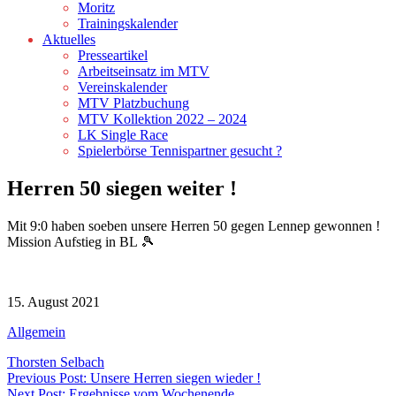
Moritz
Trainingskalender
Aktuelles
Presseartikel
Arbeitseinsatz im MTV
Vereinskalender
MTV Platzbuchung
MTV Kollektion 2022 – 2024
LK Single Race
Spielerbörse Tennispartner gesucht ?
Herren 50 siegen weiter !
Mit 9:0 haben soeben unsere Herren 50 gegen Lennep gewonnen !
Mission Aufstieg in BL 🎾
15. August 2021
Allgemein
Thorsten Selbach
Beitragsnavigation
Previous Post: Unsere Herren siegen wieder !
Next Post: Ergebnisse vom Wochenende