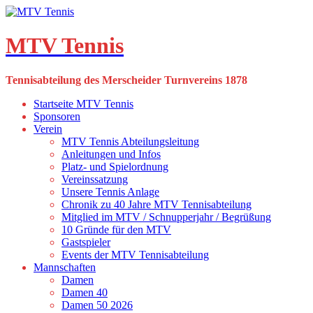
Skip
to
content
MTV Tennis
Tennisabteilung des Merscheider Turnvereins 1878
Startseite MTV Tennis
Sponsoren
Verein
MTV Tennis Abteilungsleitung
Anleitungen und Infos
Platz- und Spielordnung
Vereinssatzung
Unsere Tennis Anlage
Chronik zu 40 Jahre MTV Tennisabteilung
Mitglied im MTV / Schnupperjahr / Begrüßung
10 Gründe für den MTV
Gastspieler
Events der MTV Tennisabteilung
Mannschaften
Damen
Damen 40
Damen 50 2026