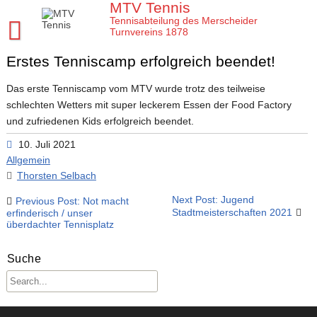
Skip
MTV Tennis
to
Tennisabteilung des Merscheider
content
Turnvereins 1878
Erstes Tenniscamp erfolgreich beendet!
Startseite MTV Tennis
Sponsoren
Das erste Tenniscamp vom MTV wurde trotz des teilweise
schlechten Wetters mit super leckerem Essen der Food Factory
Verein
und zufriedenen Kids erfolgreich beendet.
Mannschaften
MTV Tennis Abteilungsleitung
10. Juli 2021
Allgemein
Jugend
Anleitungen und Infos
Damen
Thorsten Selbach
Meisterschaften
Platz- und Spielordnung
Damen 40
Tenniscamps im MTV
Beitragsnavigation
Next Post: Jugend
Previous Post: Not macht
Stadtmeisterschaften 2021
erfinderisch / unser
Tennis Training im MTV
Vereinssatzung
Damen 50 2026
Jugendmannschaften im MTV
Clubmeisterschaften im MTV
überdachter Tennisplatz
Aktuelles
Unsere Tennis Anlage
Herren 1. Mannschaft
Bezirksmeisterschaften Jugend
Regeln für die Clubmeisterschaften
Tim
Suche
Chronik zu 40 Jahre MTV Tennisabteilung
Herren 2. Mannschaft
Kreismeisterschaften Jugend
Medenspiele Sommer 2024
Moritz
Presseartikel
Mitglied im MTV / Schnupperjahr / Begrüßung
Herren 40
Stadtmeisterschaften Jugend
Das neue LK System seit 2020
Trainingskalender
Arbeitseinsatz im MTV
10 Gründe für den MTV
Herren 50
Midcourt und Kleinfeld Tennis im Bergischen Land
Verbandspokal Sommer 2024
Vereinskalender