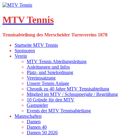
Skip
to
content
MTV Tennis
Tennisabteilung des Merscheider Turnvereins 1878
Startseite MTV Tennis
Sponsoren
Verein
MTV Tennis Abteilungsleitung
Anleitungen und Infos
Platz- und Spielordnung
Vereinssatzung
Unsere Tennis Anlage
Chronik zu 40 Jahre MTV Tennisabteilung
Mitglied im MTV / Schnupperjahr / Begrüßung
10 Gründe für den MTV
Gastspieler
Events der MTV Tennisabteilung
Mannschaften
Damen
Damen 40
Damen 50 2026