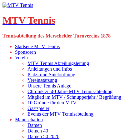
Skip
to
content
MTV Tennis
Tennisabteilung des Merscheider Turnvereins 1878
Startseite MTV Tennis
Sponsoren
Verein
MTV Tennis Abteilungsleitung
Anleitungen und Infos
Platz- und Spielordnung
Vereinssatzung
Unsere Tennis Anlage
Chronik zu 40 Jahre MTV Tennisabteilung
Mitglied im MTV / Schnupperjahr / Begrüßung
10 Gründe für den MTV
Gastspieler
Events der MTV Tennisabteilung
Mannschaften
Damen
Damen 40
Damen 50 2026