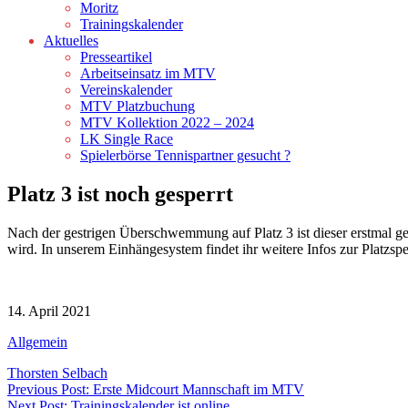
Moritz
Trainingskalender
Aktuelles
Presseartikel
Arbeitseinsatz im MTV
Vereinskalender
MTV Platzbuchung
MTV Kollektion 2022 – 2024
LK Single Race
Spielerbörse Tennispartner gesucht ?
Platz 3 ist noch gesperrt
Nach der gestrigen Überschwemmung auf Platz 3 ist dieser erstmal ge
wird. In unserem Einhängesystem findet ihr weitere Infos zur Platzspe
14. April 2021
Allgemein
Thorsten Selbach
Beitragsnavigation
Previous Post: Erste Midcourt Mannschaft im MTV
Next Post: Trainingskalender ist online