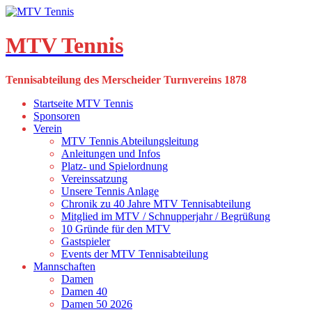
Skip
to
content
MTV Tennis
Tennisabteilung des Merscheider Turnvereins 1878
Startseite MTV Tennis
Sponsoren
Verein
MTV Tennis Abteilungsleitung
Anleitungen und Infos
Platz- und Spielordnung
Vereinssatzung
Unsere Tennis Anlage
Chronik zu 40 Jahre MTV Tennisabteilung
Mitglied im MTV / Schnupperjahr / Begrüßung
10 Gründe für den MTV
Gastspieler
Events der MTV Tennisabteilung
Mannschaften
Damen
Damen 40
Damen 50 2026