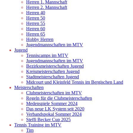
Herren 1. Mannschaft
Herren 2. Mannschaft
Herren 40
Herren 50
Herren 55
Herren 60
Herren 65
Hobby Herren
Jugendmannschaften im MTV
Jugend
Tenniscamps im MTV
Jugendmannschaften im MTV
Bezirksmeisterschaften Jugend
Kreismeisterschaften Jugend
Stadtmeisterschaften Jugend
Midcourt und Kleinfeld Tennis im Bergischen Land
Meisterschaften
Clubmeisterschaften im MTV
Regeln für die Clubmeisterschaften
Medenspiele Sommer 2024
Das neue LK System seit 2020
Verbandspokal Sommer 2024
Steffi Becker Cup 2025
Tennis Training im MTV
Tim