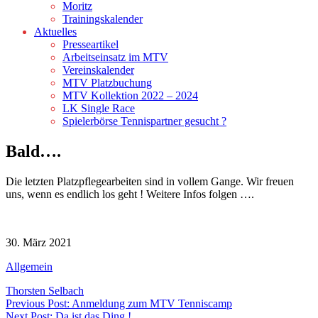
Moritz
Trainingskalender
Aktuelles
Presseartikel
Arbeitseinsatz im MTV
Vereinskalender
MTV Platzbuchung
MTV Kollektion 2022 – 2024
LK Single Race
Spielerbörse Tennispartner gesucht ?
Bald….
Die letzten Platzpflegearbeiten sind in vollem Gange. Wir freuen
uns, wenn es endlich los geht ! Weitere Infos folgen ….
30. März 2021
Allgemein
Thorsten Selbach
Beitragsnavigation
Previous Post: Anmeldung zum MTV Tenniscamp
Next Post: Da ist das Ding !