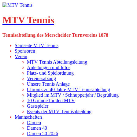
Skip
to
content
MTV Tennis
Tennisabteilung des Merscheider Turnvereins 1878
Startseite MTV Tennis
Sponsoren
Verein
MTV Tennis Abteilungsleitung
Anleitungen und Infos
Platz- und Spielordnung
Vereinssatzung
Unsere Tennis Anlage
Chronik zu 40 Jahre MTV Tennisabteilung
Mitglied im MTV / Schnupperjahr / Begrüßung
10 Gründe für den MTV
Gastspieler
Events der MTV Tennisabteilung
Mannschaften
Damen
Damen 40
Damen 50 2026