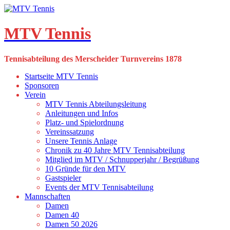
Skip
to
content
MTV Tennis
Tennisabteilung des Merscheider Turnvereins 1878
Startseite MTV Tennis
Sponsoren
Verein
MTV Tennis Abteilungsleitung
Anleitungen und Infos
Platz- und Spielordnung
Vereinssatzung
Unsere Tennis Anlage
Chronik zu 40 Jahre MTV Tennisabteilung
Mitglied im MTV / Schnupperjahr / Begrüßung
10 Gründe für den MTV
Gastspieler
Events der MTV Tennisabteilung
Mannschaften
Damen
Damen 40
Damen 50 2026