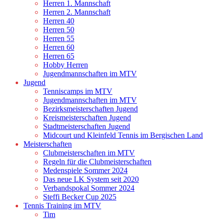
Herren 1. Mannschaft
Herren 2. Mannschaft
Herren 40
Herren 50
Herren 55
Herren 60
Herren 65
Hobby Herren
Jugendmannschaften im MTV
Jugend
Tenniscamps im MTV
Jugendmannschaften im MTV
Bezirksmeisterschaften Jugend
Kreismeisterschaften Jugend
Stadtmeisterschaften Jugend
Midcourt und Kleinfeld Tennis im Bergischen Land
Meisterschaften
Clubmeisterschaften im MTV
Regeln für die Clubmeisterschaften
Medenspiele Sommer 2024
Das neue LK System seit 2020
Verbandspokal Sommer 2024
Steffi Becker Cup 2025
Tennis Training im MTV
Tim