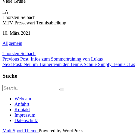
Viele Grüße
i.A.
Thorsten Selbach
MTV Pressewart Tennisabteilung
10. März 2021
Allgemein
Thorsten Selbach
Beitragsnavigation
Previous Post: Infos zum Sommertraining von Lukas
Next Post: Neu im Trainerteam der Tennis Schule Simply Tennis : Li
Suche
Webcam
Anfahrt
Kontakt
Impressum
Datenschutz
MultiSport Theme
Powered by WordPress